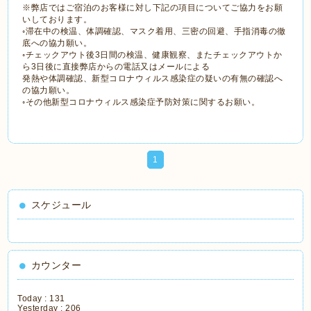
※弊店ではご宿泊のお客様に対し下記の項目についてご協力をお願
いしております。
◦滞在中の検温、体調確認、マスク着用、三密の回避、手指消毒の徹
底への協力願い。
◦チェックアウト後3日間の検温、健康観察、またチェックアウトか
ら3日後に直接弊店からの電話又はメールによる
発熱や体調確認、新型コロナウィルス感染症の疑いの有無の確認へ
の協力願い。
◦その他新型コロナウィルス感染症予防対策に関するお願い。
1
スケジュール
カウンター
Today :
131
Yesterday :
206