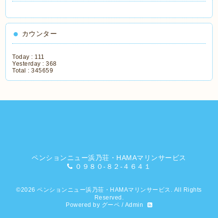
カウンター
Today :
111
Yesterday :
368
Total :
345659
ペンションニュー浜乃荘・HAMAマリンサービス
０９８０-８２-４６４１
©2026
ペンションニュー浜乃荘・HAMAマリンサービス
. All Rights
Reserved.
Powered by
グーペ
/
Admin