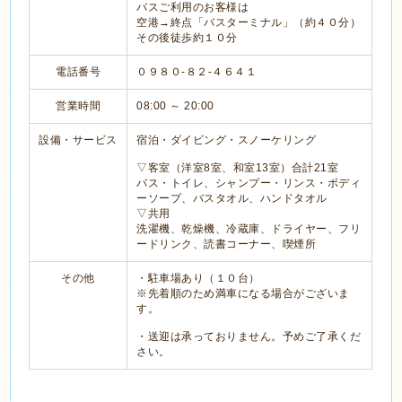
バスご利用のお客様は
空港→終点「バスターミナル」（約４０分）
その後徒歩約１０分
電話番号
０９８０-８２-４６４１
営業時間
08:00 ～ 20:00
設備・サービス
宿泊・ダイビング・スノーケリング
▽客室（洋室8室、和室13室）合計21室
バス・トイレ、シャンプー・リンス・ボディ
ーソープ、バスタオル、ハンドタオル
▽共用
洗濯機、乾燥機、冷蔵庫、ドライヤー、フリ
ードリンク、読書コーナー、喫煙所
その他
・駐車場あり（１０台）
※先着順のため満車になる場合がございま
す。
・送迎は承っておりません。予めご了承くだ
さい。